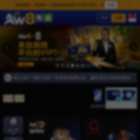
兑换
推荐朋友，每邀请一个朋友您将获得 48.00 SGD。 💥
登录
注册
每2小时一场红包雨！快来抢免费红包，赢取高达3888的奖励，手慢无
登录
/
注册
存款
提款
应用程序
热门游
戏