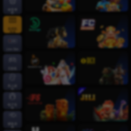
体育博
弈
老虎机
游戏
Live Slot
E游戏
真人娱
乐
电子竞
技
捕鱼游
戏