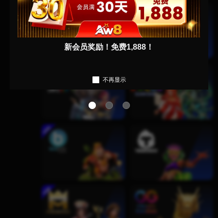
新会员奖励！免费1,888！
不再显示