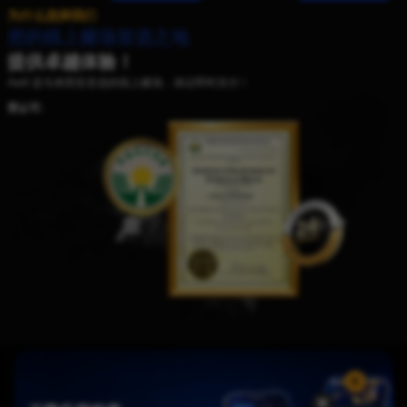
为什么选择我们
您的线上赌场首选之地
提供卓越体验！
Aw8 是马来西亚首选的线上赌场，保证即时支付！
受认可: