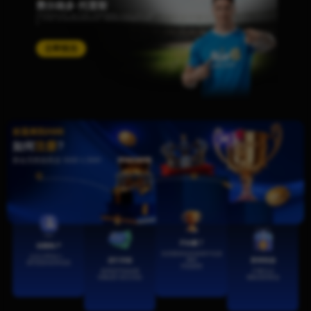
费尔南多·托雷斯
足球传奇费尔南多·托雷斯，曾效力于利物浦、切尔西和马德里竞技，已与AW8（2020/21）签署协
议。AW8 希望，通过与像托雷斯这样级别的球员合作，能够巩固其作为亚洲顶级娱乐平台的地
位。
立即投注
欢迎来到AW8
如何
注册
?
新会员奖励高达 SGD 1,500!
开始赢了
创建账户
在您最喜欢的游戏中玩游
点击立即加入。
戏时
进行存款
获得奖励
填写您的登录信息
开始获胜
使用货币或加密
不要忘记
转账进行首次存款
领取您的奖金