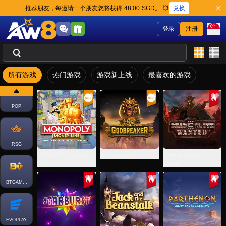
兑换
推荐朋友，每邀请一个朋友您将获得 48.00 SGD。 💥
登录
注册
JDB
ENDORPHINA
所有游戏
热门游戏
游戏新上线
最喜欢的游戏
POP
RSG
MONOPOLY Money
Godbreaker
Dead or Alive 3:
Line
Wanted
BTGAMING
EVOPLAY