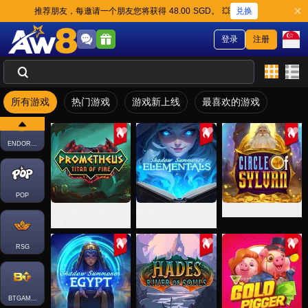
兑换
推荐朋友，每邀请一个朋友您将获得 48.00 SGD。 💥
登录
注册
ODINGAMING
JDB
所有游戏
热门游戏
游戏新上线
最喜欢的游戏
ENDORPHINA
POP
Prometheus Titan of
Shadow Summoner
Cirlce of Sylvan
Fire
Elementals
RSG
BTGAMING