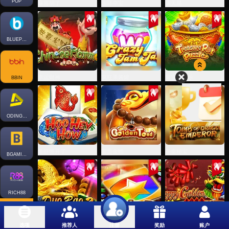
POP
麻将胡了
连环夺宝
满天星
BLUEPRINT
幸运财神
疯狂果酱罐
聚宝消消乐
BBIN
ODINGAMING
鱼虾蟹开了
富贵金蟾
秦皇秘宝
BGAMING-SLOT
RICH88
选项
推荐人
奖励
账户
注册
连环夺宝2
糖果吧
喜福猴年