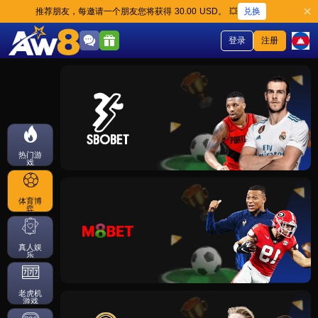
兑换
推荐朋友，每邀请一个朋友您将获得 30.00 USD。 💥
登录
注册
热门游
戏
体育博
弈
真人娱
乐
老虎机
游戏