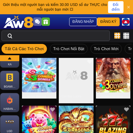
Đổi
Giới thiệu một người bạn và kiếm 30.00 USD số dư THỰC cho
điểm
mỗi người bạn mời 💥
HOTDOG
ĐĂNG NHẬP
ĐĂNG KÝ
FASTSPIN
Tất Cả Các Trò Chơi
Trò Chơi Nổi Bật
Trò Chơi Mới
Tr
KA
BGAMING-SLOT
3 Combo Bombs
3 Combo Lucky
3 Combo Olympus
Crackers
HABANERO
LGD