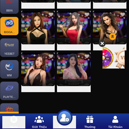
Full Color Baccarat
Mi Card Baccarat
Roulette
BBIN
BIGGAMING
Se Die
Sic Bo
Speed Baccarat
YEEBET
WM
Win Three Cards
BigGaming Lobby
PLAYTECH
OG
Menu
Giới Thiệu
Thưởng
Tài Khoản
Đăng Ký