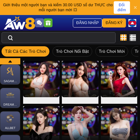
Đổi
Giới thiệu một người bạn và kiếm 30.00 USD số dư THỰC cho
điểm
mỗi người bạn mời 💥
SEXY CASINO
ĐĂNG NHẬP
ĐĂNG KÝ
PRAGMATICPLAY
Tất Cả Các Trò Chơi
Trò Chơi Nổi Bật
Trò Chơi Mới
Tr
EZUGI
SAGAMING
Baccarat
Bull Bull
Dragon Tiger
DREAMGAMING
ALLBET