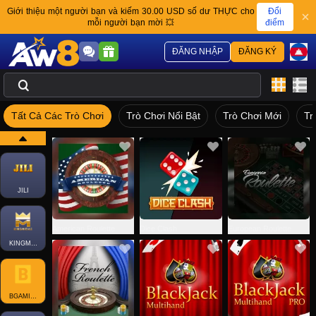
Đổi
Giới thiệu một người bạn và kiếm 30.00 USD số dư THỰC cho
điểm
mỗi người bạn mời 💥
ĐĂNG NHẬP
ĐĂNG KÝ
Tất Cả Các Trò Chơi
Trò Chơi Nổi Bật
Trò Chơi Mới
Tr
JILI
American Roulette
Dice Clash
European Roulette
KINGMAKER
BGAMING-CARD