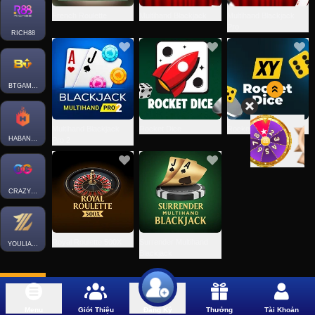
French Roulette
Multihand Blackjack
Multihand Blackjack
Pro
RICH88
BTGAMING-CARD
Multihand Blackjack
Rocket Dice
Rocket Dice XY
HABANERO
Pro 2
CRAZYGAMING
Royal Roulette 500X
Surrender Multihand
YOULIANGAMING
Blackjack
Menu
Giới Thiệu
Thưởng
Tài Khoản
Đăng Ký