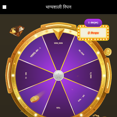
भाग्यशाली स्पिन
0
अंक(हरू)
0
स्पिनहरू
७७७,७७७
गतिविधि अंक: ५
७७,७७७
७ - ७७
७,७७७
७७ - १७७
३७
१४७