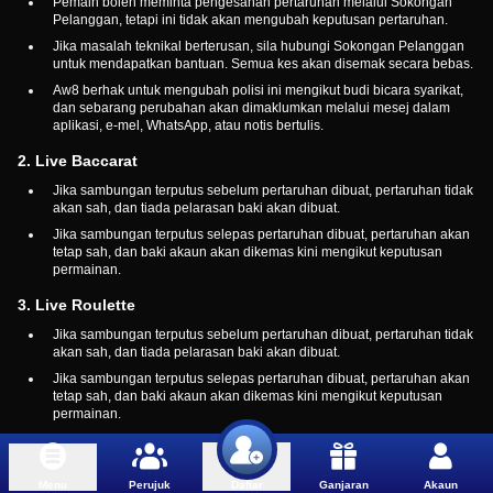
Pemain boleh meminta pengesahan pertaruhan melalui Sokongan
Pelanggan, tetapi ini tidak akan mengubah keputusan pertaruhan.
Jika masalah teknikal berterusan, sila hubungi Sokongan Pelanggan
untuk mendapatkan bantuan. Semua kes akan disemak secara bebas.
Aw8 berhak untuk mengubah polisi ini mengikut budi bicara syarikat,
dan sebarang perubahan akan dimaklumkan melalui mesej dalam
aplikasi, e-mel, WhatsApp, atau notis bertulis.
2. Live Baccarat
Jika sambungan terputus sebelum pertaruhan dibuat, pertaruhan tidak
akan sah, dan tiada pelarasan baki akan dibuat.
Jika sambungan terputus selepas pertaruhan dibuat, pertaruhan akan
tetap sah, dan baki akaun akan dikemas kini mengikut keputusan
permainan.
3. Live Roulette
Jika sambungan terputus sebelum pertaruhan dibuat, pertaruhan tidak
akan sah, dan tiada pelarasan baki akan dibuat.
Jika sambungan terputus selepas pertaruhan dibuat, pertaruhan akan
tetap sah, dan baki akaun akan dikemas kini mengikut keputusan
permainan.
4. Slot Dalam Talian
Jika sambungan terputus sebelum putaran dilakukan, pertaruhan tidak
Menu
Perujuk
Ganjaran
Akaun
Daftar