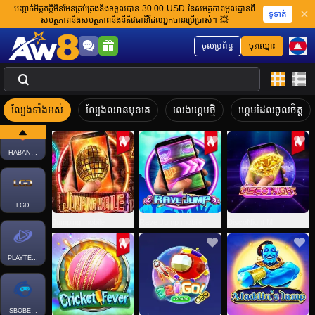
បញ្ជាក់មិត្តភក្តិមិនមែនគ្រប់គ្រងនិងទទួលបាន 30.00 USD នៃសមត្ថភាពមូលដ្ឋានពី
ទូទាត់
សមត្ថភាពនិងសមត្ថភាពនិងនីតិវេធានីដែលអ្នកបានប្រើប្រាស់។ 💥
ចូលប្រព័ន្ធ
ចុះឈ្មោះ
KA
BGAMING-SLOT
ល្បែងទាំងអស់
ល្បែងឈានមុខគេ
លេងហ្គេមថ្មី
ហ្គេមដែលចូលចិត្ត
HABANERO
LGD
Jumping mobile
Rave Jump mobile
DiscoNight M
PLAYTECH
SBOBETFUNKY