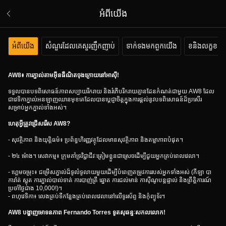
អំពីយើង
អំពីយើង
សំណួរដែលគេសួរញឹកញាប់
ទាក់ទងមកពួកយើង
ខនិងលក្ខខណ្
AW8៖ ការភ្នាល់តាមអ៊ីនធឺណិតចុងក្រោយនៅអាស៊ី!
ទទួលបានបទពិសោធន៍ភាពសប្បាយរីករាយ និងរំភើបរីករាយគ្មានដែនកំណត់ជាមួយ AW8 ដែល
ជាវេទិកាភ្នាល់អនឡាញឈានមុខគេដែលបានប្តេជ្ញាចិត្តក្នុងការផ្តល់នូវបទពិសោធន៍ដ៏ប្រសើរ
សម្រាប់អ្នកភ្នាល់ទាំងអស់។
ហេតុអ្វីត្រូវជ្រើសរើស AW8?
- សុវត្ថិភាព និងយុត្តិធម៌៖ ប្រព័ន្ធហិរញ្ញវត្ថុដែលមានសុវត្ថិភាព និងតម្លាភាពបំផុត។
- ២៤ ម៉ោង។ សេវាកម្ម៖ ក្រុមគាំទ្រវិជ្ជាជីវៈត្រៀមខ្លួនជាស្រេចដើម្បីជួយអ្នកគ្រប់ពេលវេលា។
- ហ្គេមចម្រុះ៖ ជម្រើសភ្នាល់ដ៏ទូលំទូលាយមួយដើម្បីបំពេញតម្រូវការរបស់អ្នកទាំងអស់ (កីឡា បា
ការ៉ាត់ ស្លុត ការភ្នាល់បាល់ទាត់ ការបាញ់ត្រី ឆ្នោត ការជល់មាន់ កាស៊ីណូបន្តផ្ទាល់ និងព្រឹត្តិការណ៍
ប្រចាំថ្ងៃជាង 10,000!)។
- ពហុវេទិកា៖ លេងគ្រប់ទីកន្លែងគ្រប់ពេលវេលានៅលើទូរស័ព្ទ និងកុំព្យូទ័រ។
AW8 បង្ហាញមោទនភាព Fernando Torres ទូតសុឆន្ទៈសកលលោក!