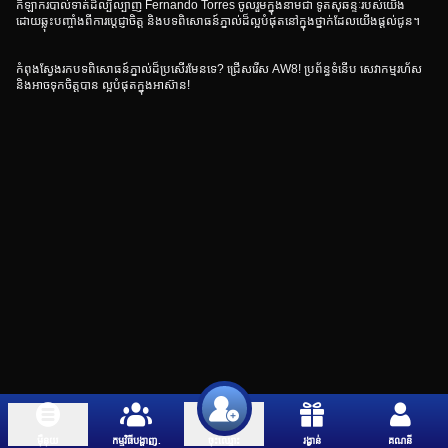
កីឡាករបាល់ទាត់ដ៏ល្បីល្បាញ Fernando Torres ចូលរួមក្នុងនាមជា ទូតសុឆន្ទៈរបស់យើង
ដោយឆ្លុះបញ្ចាំងពីការប្តេជ្ញាចិត្ត និងបទពិសោធន៍ភ្នាល់ដ៏ល្អបំផុតនៅក្នុងថ្នាក់ដែលយើងផ្តល់ជូន។
កំពុងស្វែងរកបទពិសោធន៍ភ្នាល់ដ៏ប្រសើរមែនទេ? ជ្រើសរើស AW8! ប្រព័ន្ធទំនើប សេវាកម្មរហ័ស
និងអាចទុកចិត្តបាន ល្អបំផុតក្នុងអាស៊ាន!
ម៉ឺនុយ
កម្មវិធីបង្ហាញ.
រង្វាន់
គណនី
ចុះឈ្មោះ