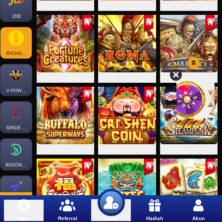
Neko Neko
Shaman Queen
Bank Fever 2
JDB
RICHGAMING
Fortune Creatures
Roma
Roma 2 Legacy
V-POWER
SPADE GAMING
Buffalo Superways
Cai Shen Coin
777 Steampunk
BOOONGO
PLAYSTARGAMING
Menu
Referral
Hadiah
Akun
Daftar