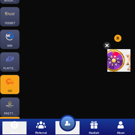
BIGGAMING
YEEBET
WM
PLAYTECH
OG
PRETTYGAMING
Menu
Referral
Hadiah
Akun
Daftar